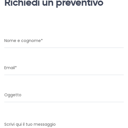
Richiedi un preventivo