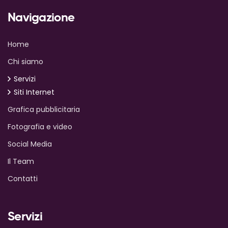
Navigazione
Home
Chi siamo
Servizi
Siti Internet
Grafica pubblicitaria
Fotografia e video
Social Media
Il Team
Contatti
Servizi