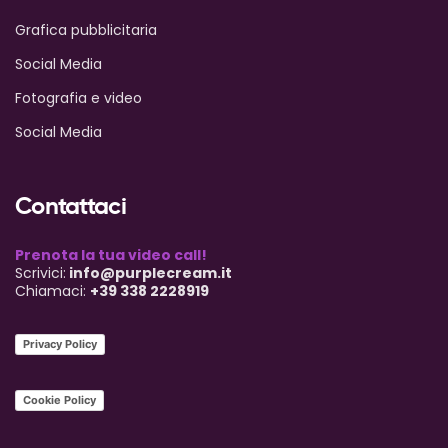
Grafica pubblicitaria
Social Media
Fotografia e video
Social Media
Contattaci
Prenota la tua video call!
Scrivici:
info@purplecream.it
Chiamaci:
+39 338 2228919
Privacy Policy
Cookie Policy