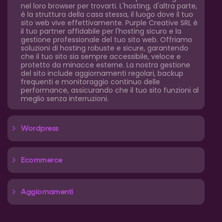
nel loro browser per trovarti. L'hosting, d'altra parte,
è la struttura della casa stessa, il luogo dove il tuo
sito web vive effettivamente. Purple Creative SRL è
il tuo partner affidabile per l'hosting sicuro e la
gestione professionale del tuo sito web. Offriamo
soluzioni di hosting robuste e sicure, garantendo
che il tuo sito sia sempre accessibile, veloce e
protetto da minacce esterne. La nostra gestione
del sito include aggiornamenti regolari, backup
frequenti e monitoraggio continuo delle
performance, assicurando che il tuo sito funzioni al
meglio senza interruzioni.
Wordpress
Ecommerce
Aggiornamenti